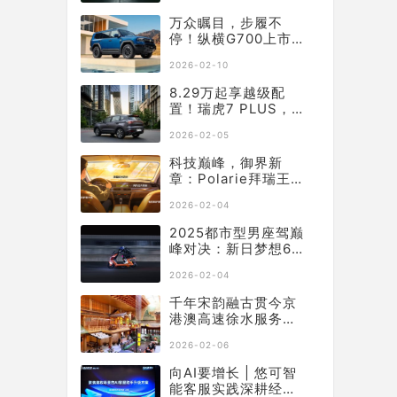
万众瞩目，步履不
停！纵横G700上市百
天销量突破10331
2026-02-10
辆！
8.29万起享越级配
置！瑞虎7 PLUS，让
年底购车再不用妥协
2026-02-05
科技巅峰，御界新
章：Polarie拜瑞王者
系列P70窗膜重塑车
2026-02-04
膜行业标准
2025都市型男座驾巅
峰对决：新日梦想6何
以从中突出“重围”？
2026-02-04
千年宋韵融古贯今京
港澳高速徐水服务区
焕新升级启幕
2026-02-06
向AI要增长 | 悠可智
能客服实践深耕经