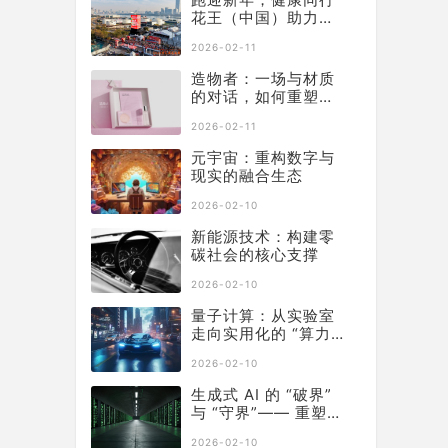
花王（中国）助力徐
汇滨江长跑节为2025
2026-02-11
画上活力句点
造物者：一场与材质
的对话，如何重塑软
膜科技边界
2026-02-11
元宇宙：重构数字与
现实的融合生态
2026-02-10
新能源技术：构建零
碳社会的核心支撑
2026-02-10
量子计算：从实验室
走向实用化的 “算力
革命”
2026-02-10
生成式 AI 的 “破界”
与 “守界”—— 重塑产
业生态的双重革命
2026-02-10