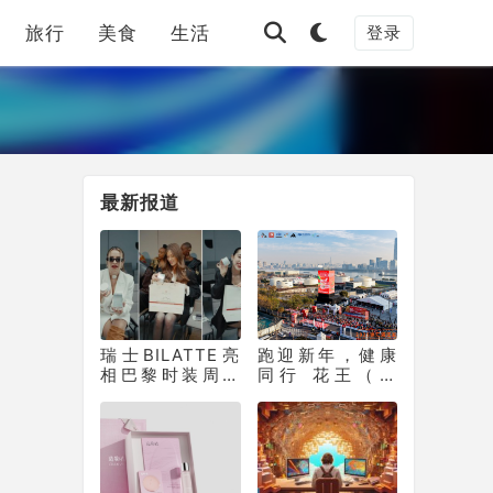
旅行
美食
生活
登录
最新报道
瑞士BILATTE亮
跑迎新年，健康
相巴黎时装周：
同行 花王（中
以瑞士院线科技
国）助力徐汇滨
征服秀场，获好
江长跑节为2025
莱坞顶级化妆师
画上活力句点
挚荐