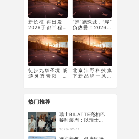
新长征 再出发｜
“蚌”跑珠城，“埠”
2026于都半程马
负热爱！2026蚌
拉松圆满完赛
埠马拉松圆满收
官
徒步九华圣境 畅
北京沣野科技旗
游灵秀青阳——
下新品牌一风野
九华黄精2026池
乐FENOIRA探索
州青阳徒步大会
温和有效护肤新
圆满收官
路径
热门推荐
瑞士BILATTE亮相巴
黎时装周：以瑞士院
线科技征服秀场，获
2026-02-11
好莱坞顶级化妆师挚
荐
跑迎新年，健康同行