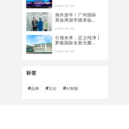
营，获行业权威认可
2026-02-05
海外游学！广州国际
美妆周游学团亲临萝
薇智慧工厂，沉浸式
2026-02-04
溯源“中国智造”
引领未来，定义纯净 |
萝薇国际全新无菌制
剂科研中心正式启
2026-02-04
幕，构建大健康产业
新基石
标签
#
#
#
品牌
宝石
AI智能