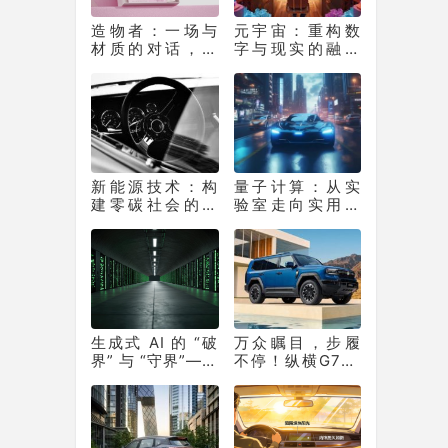
造物者：一场与
元宇宙：重构数
材质的对话，如
字与现实的融合
何重塑软膜科技
生态
边界
新能源技术：构
量子计算：从实
建零碳社会的核
验室走向实用化
心支撑
的 “算力革命”
生成式 AI 的 “破
万众瞩目，步履
界” 与 “守界”——
不停！纵横G700
重塑产业生态的
上市百天销量突
双重革命
破10331辆！