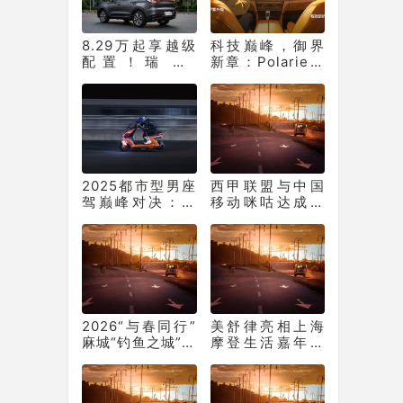
8.29万起享越级
科技巅峰，御界
配置！瑞虎7
新章：Polarie拜
PLUS，让年底购
瑞王者系列P70窗
车再不用妥协
膜重塑车膜行业
标准
2025都市型男座
西甲联盟与中国
驾巅峰对决：新
移动咪咕达成独
日梦想6何以从中
家新媒体合作
突出“重围”？
2026“与春同行”
美舒律亮相上海
麻城“钓鱼之城”中
摩登生活嘉年华
国鲈钓巅峰赛总
为身心注入“舒畅
决赛盛大启幕
好循环”