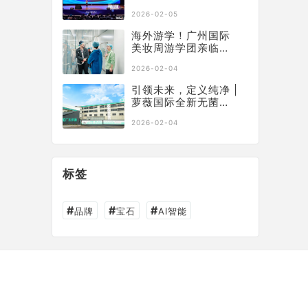
营，获行业权威认可
2026-02-05
海外游学！广州国际
美妆周游学团亲临萝
薇智慧工厂，沉浸式
2026-02-04
溯源“中国智造”
引领未来，定义纯净 |
萝薇国际全新无菌制
剂科研中心正式启
2026-02-04
幕，构建大健康产业
新基石
标签
#
#
#
品牌
宝石
AI智能