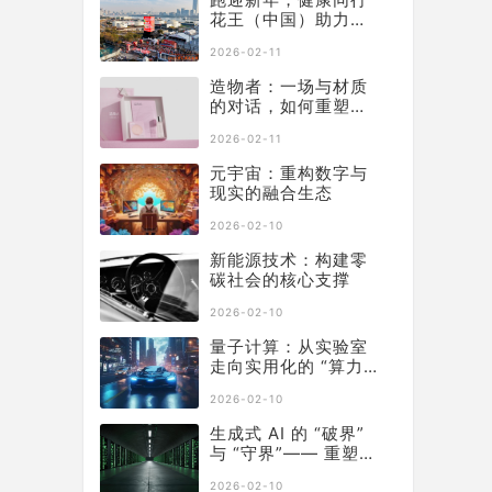
花王（中国）助力徐
汇滨江长跑节为2025
2026-02-11
画上活力句点
造物者：一场与材质
的对话，如何重塑软
膜科技边界
2026-02-11
元宇宙：重构数字与
现实的融合生态
2026-02-10
新能源技术：构建零
碳社会的核心支撑
2026-02-10
量子计算：从实验室
走向实用化的 “算力
革命”
2026-02-10
生成式 AI 的 “破界”
与 “守界”—— 重塑产
业生态的双重革命
2026-02-10