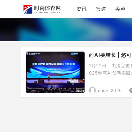
资讯
报道
美容
向AI要增长 | 
1月22日，由淘宝
025电商AI创新
智能客服场景的优质A
创新实践大赛·潜力
shunli2026
里妈妈联合发布的《