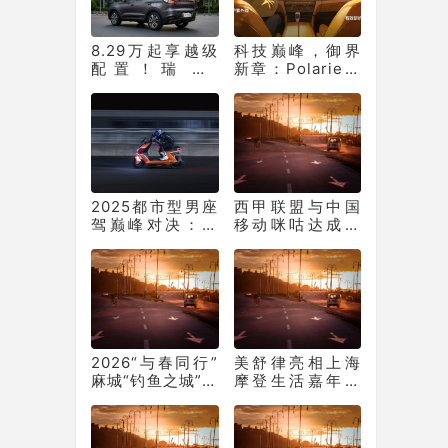
8.29万起享越级
科技巅峰，御界
配置！瑞虎7
新章：Polarie拜
PLUS，让年底购
瑞王者系列P70窗
车再不用妥协
膜重塑车膜行业
标准
2025都市型男座
西甲联盟与中国
驾巅峰对决：新
移动咪咕达成独
日梦想6何以从中
家新媒体合作
突出“重围”？
2026“与春同行”
美舒律亮相上海
麻城“钓鱼之城”中
摩登生活嘉年华
国鲈钓巅峰赛总
为身心注入“舒畅
决赛盛大启幕
好循环”