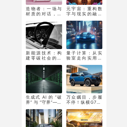
造物者：一场与
元宇宙：重构数
材质的对话，如
字与现实的融合
何重塑软膜科技
生态
边界
新能源技术：构
量子计算：从实
建零碳社会的核
验室走向实用化
心支撑
的 “算力革命”
生成式 AI 的 “破
万众瞩目，步履
界” 与 “守界”——
不停！纵横G700
重塑产业生态的
上市百天销量突
双重革命
破10331辆！