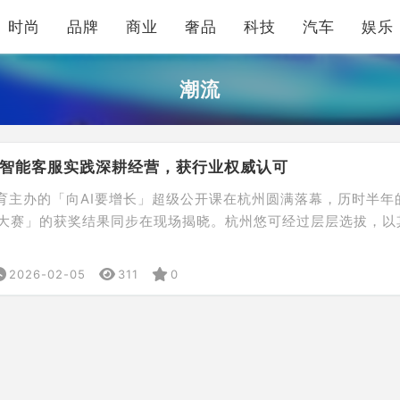
时尚
品牌
商业
奢品
科技
汽车
娱乐
潮流
悠可智能客服实践深耕经营，获行业权威认可
教育主办的「向AI要增长」超级公开课在杭州圆满落幕，历时半年
实践大赛」的获奖结果同步在现场揭晓。杭州悠可经过层层选拔，以
I落地实践，在服务商赛道决赛中位列亚军，成功斩获“2025电
之星奖”。企业的“AI智能客服解决方案”也同步被收录进淘宝教育
2026-02-05
311
0
电商AI经营实践观察报告》，成为行业参考案例。 […]