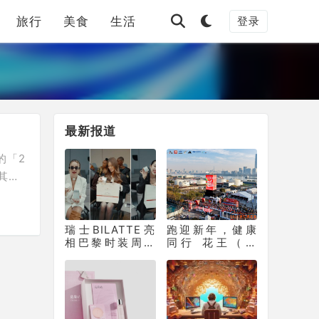
旅行
美食
生活
登录
最新报道
的「2
其在
商AI
与阿
瑞士BILATTE亮
跑迎新年，健康
相巴黎时装周：
同行 花王（中
以瑞士院线科技
国）助力徐汇滨
征服秀场，获好
江长跑节为2025
莱坞顶级化妆师
画上活力句点
挚荐