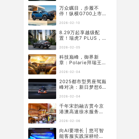
万众瞩目，步履不
停！纵横G700上市百
天销量突破10331
2026-02-10
辆！
8.29万起享越级配
置！瑞虎7 PLUS，让
年底购车再不用妥协
2026-02-05
科技巅峰，御界新
章：Polarie拜瑞王者
系列P70窗膜重塑车
2026-02-04
膜行业标准
2025都市型男座驾巅
峰对决：新日梦想6何
以从中突出“重围”？
2026-02-04
千年宋韵融古贯今京
港澳高速徐水服务区
焕新升级启幕
2026-02-06
向AI要增长 | 悠可智
能客服实践深耕经