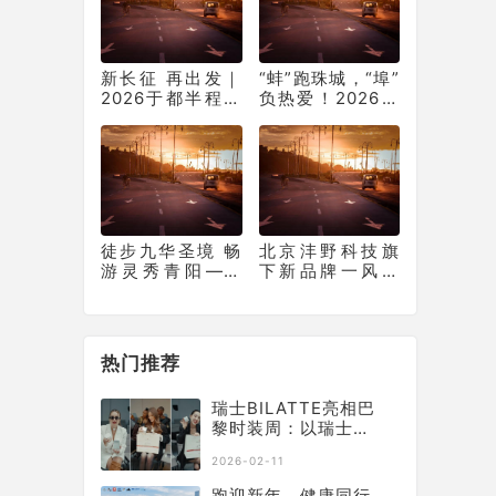
新长征 再出发｜
“蚌”跑珠城，“埠”
2026于都半程马
负热爱！2026蚌
拉松圆满完赛
埠马拉松圆满收
官
徒步九华圣境 畅
北京沣野科技旗
游灵秀青阳——
下新品牌一风野
九华黄精2026池
乐FENOIRA探索
州青阳徒步大会
温和有效护肤新
圆满收官
路径
热门推荐
瑞士BILATTE亮相巴
黎时装周：以瑞士院
线科技征服秀场，获
2026-02-11
好莱坞顶级化妆师挚
荐
跑迎新年，健康同行