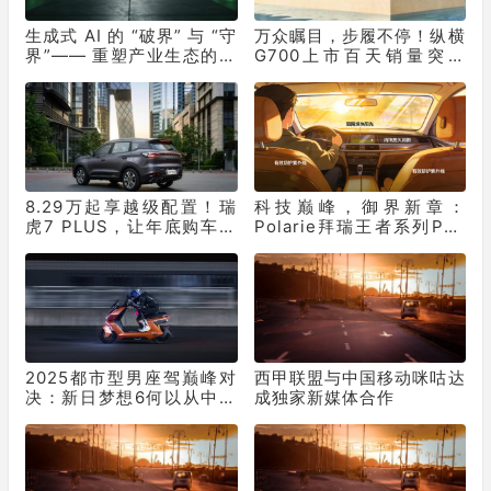
生成式 AI 的 “破界” 与 “守
万众瞩目，步履不停！纵横
界”—— 重塑产业生态的双
G700上市百天销量突破
重革命
10331辆！
8.29万起享越级配置！瑞
科技巅峰，御界新章：
虎7 PLUS，让年底购车再
Polarie拜瑞王者系列P70
不用妥协
窗膜重塑车膜行业标准
2025都市型男座驾巅峰对
西甲联盟与中国移动咪咕达
决：新日梦想6何以从中突
成独家新媒体合作
出“重围”？