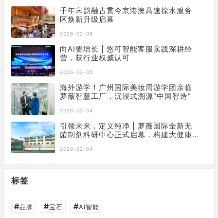
千年宋韵融古贯今京港澳高速徐水服务
区焕新升级启幕
2026-02-06
向AI要增长 | 悠可智能客服实践深耕经
营，获行业权威认可
2026-02-05
海外游学！广州国际美妆周游学团亲临
萝薇智慧工厂，沉浸式溯源“中国智造”
2026-02-04
引领未来，定义纯净 | 萝薇国际全新无
菌制剂科研中心正式启幕，构建大健康
产业新基石
2026-02-04
标签
#
#
#
品牌
宝石
AI智能