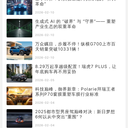
革命”
2026-02-10
生成式 AI 的 “破界” 与 “守界”—— 重塑
产业生态的双重革命
2026-02-10
万众瞩目，步履不停！纵横G700上市百
天销量突破10331辆！
2026-02-10
8.29万起享越级配置！瑞虎7 PLUS，让
年底购车再不用妥协
2026-02-05
科技巅峰，御界新章：Polarie拜瑞王者
系列P70窗膜重塑车膜行业标准
2026-02-04
2025都市型男座驾巅峰对决：新日梦想
6何以从中突出“重围”？
2026-02-04