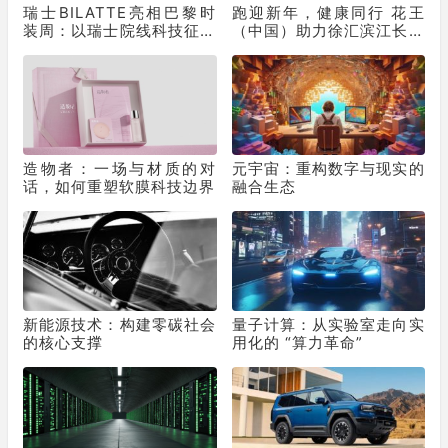
瑞士BILATTE亮相巴黎时
跑迎新年，健康同行 花王
装周：以瑞士院线科技征服
（中国）助力徐汇滨江长跑
秀场，获好莱坞顶级化妆师
节为2025画上活力句点
挚荐
造物者：一场与材质的对
元宇宙：重构数字与现实的
话，如何重塑软膜科技边界
融合生态
新能源技术：构建零碳社会
量子计算：从实验室走向实
的核心支撑
用化的 “算力革命”