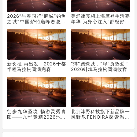
2026“与春同行”麻城“钓鱼
美舒律亮相上海摩登生活嘉
之城”中国鲈钓巅峰赛总决
年华 为身心注入“舒畅好循
赛盛大启幕
环”
新长征 再出发｜2026于都
“蚌”跑珠城，“埠”负热爱！
半程马拉松圆满完赛
2026蚌埠马拉松圆满收官
徒步九华圣境 畅游灵秀青
北京沣野科技旗下新品牌一
阳——九华黄精2026池州
风野乐FENOIRA探索温和
青阳徒步大会圆满收官
有效护肤新路径