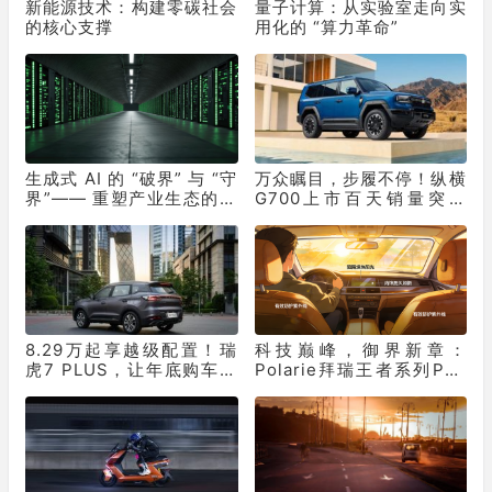
新能源技术：构建零碳社会
量子计算：从实验室走向实
的核心支撑
用化的 “算力革命”
生成式 AI 的 “破界” 与 “守
万众瞩目，步履不停！纵横
界”—— 重塑产业生态的双
G700上市百天销量突破
重革命
10331辆！
8.29万起享越级配置！瑞
科技巅峰，御界新章：
虎7 PLUS，让年底购车再
Polarie拜瑞王者系列P70
不用妥协
窗膜重塑车膜行业标准