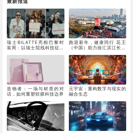
最新报道
瑞士BILATTE亮相巴黎时
跑迎新年，健康同行 花王
装周：以瑞士院线科技征服
（中国）助力徐汇滨江长跑
秀场，获好莱坞顶级化妆师
节为2025画上活力句点
挚荐
造物者：一场与材质的对
元宇宙：重构数字与现实的
话，如何重塑软膜科技边界
融合生态