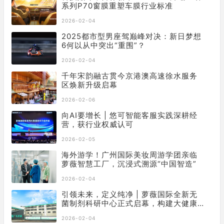
系列P70窗膜重塑车膜行业标准
2026-02-04
2025都市型男座驾巅峰对决：新日梦想
6何以从中突出“重围”？
2026-02-04
千年宋韵融古贯今京港澳高速徐水服务
区焕新升级启幕
2026-02-06
向AI要增长 | 悠可智能客服实践深耕经
营，获行业权威认可
2026-02-05
海外游学！广州国际美妆周游学团亲临
萝薇智慧工厂，沉浸式溯源“中国智造”
2026-02-04
引领未来，定义纯净 | 萝薇国际全新无
菌制剂科研中心正式启幕，构建大健康
产业新基石
2026-02-04