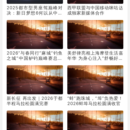
2025都市型男座驾巅峰对
西甲联盟与中国移动咪咕达
决：新日梦想6何以从中突
成独家新媒体合作
出“重围”？
2026“与春同行”麻城“钓鱼
美舒律亮相上海摩登生活嘉
之城”中国鲈钓巅峰赛总决
年华 为身心注入“舒畅好循
赛盛大启幕
环”
新长征 再出发｜2026于都
“蚌”跑珠城，“埠”负热爱！
半程马拉松圆满完赛
2026蚌埠马拉松圆满收官