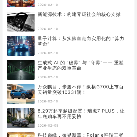
2026-02-10
新能源技术：构建零碳社会的核心支撑
2026-02-10
量子计算：从实验室走向实用化的 “算力
革命”
2026-02-10
生成式 AI 的 “破界” 与 “守界”—— 重塑
产业生态的双重革命
2026-02-10
万众瞩目，步履不停！纵横G700上市百
天销量突破10331辆！
2026-02-10
8.29万起享越级配置！瑞虎7 PLUS，让
年底购车再不用妥协
2026-02-05
科技巅峰，御界新章：Polarie拜瑞王者