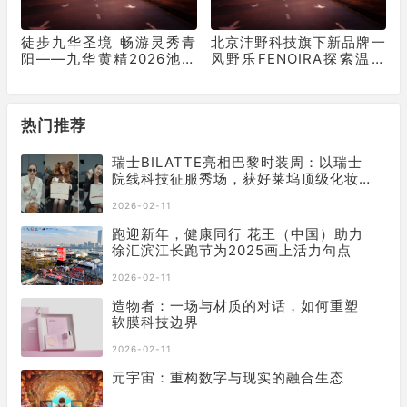
徒步九华圣境 畅游灵秀青
北京沣野科技旗下新品牌一
阳——九华黄精2026池州
风野乐FENOIRA探索温和
青阳徒步大会圆满收官
有效护肤新路径
热门推荐
瑞士BILATTE亮相巴黎时装周：以瑞士
院线科技征服秀场，获好莱坞顶级化妆
师挚荐
2026-02-11
跑迎新年，健康同行 花王（中国）助力
徐汇滨江长跑节为2025画上活力句点
2026-02-11
造物者：一场与材质的对话，如何重塑
软膜科技边界
2026-02-11
元宇宙：重构数字与现实的融合生态